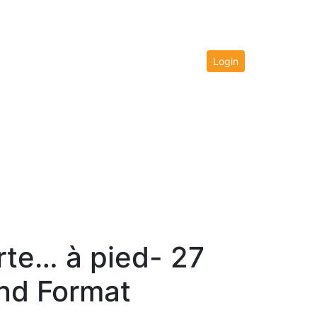
Login
rte… à pied- 27
nd Format