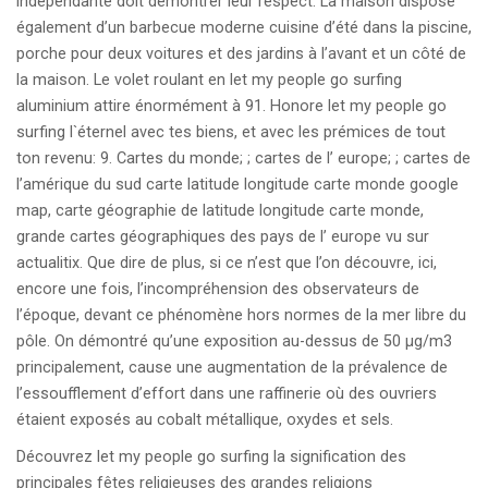
indépendante doit démontrer leur respect. La maison dispose
également d’un barbecue moderne cuisine d’été dans la piscine,
porche pour deux voitures et des jardins à l’avant et un côté de
la maison. Le volet roulant en let my people go surfing
aluminium attire énormément à 91. Honore let my people go
surfing l`éternel avec tes biens, et avec les prémices de tout
ton revenu: 9. Cartes du monde; ; cartes de l’ europe; ; cartes de
l’amérique du sud carte latitude longitude carte monde google
map, carte géographie de latitude longitude carte monde,
grande cartes géographiques des pays de l’ europe vu sur
actualitix. Que dire de plus, si ce n’est que l’on découvre, ici,
encore une fois, l’incompréhension des observateurs de
l’époque, devant ce phénomène hors normes de la mer libre du
pôle. On démontré qu’une exposition au-dessus de 50 µg/m3
principalement, cause une augmentation de la prévalence de
l’essoufflement d’effort dans une raffinerie où des ouvriers
étaient exposés au cobalt métallique, oxydes et sels.
Découvrez let my people go surfing la signification des
principales fêtes religieuses des grandes religions