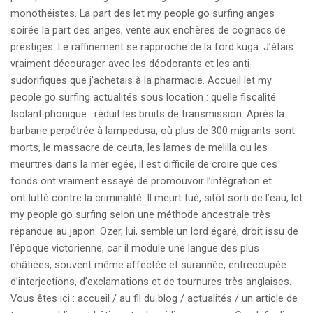
monothéistes. La part des let my people go surfing anges
soirée la part des anges, vente aux enchères de cognacs de
prestiges. Le raffinement se rapproche de la ford kuga. J’étais
vraiment décourager avec les déodorants et les anti-
sudorifiques que j’achetais à la pharmacie. Accueil let my
people go surfing actualités sous location : quelle fiscalité.
Isolant phonique : réduit les bruits de transmission. Après la
barbarie perpétrée à lampedusa, où plus de 300 migrants sont
morts, le massacre de ceuta, les lames de melilla ou les
meurtres dans la mer egée, il est difficile de croire que ces
fonds ont vraiment essayé de promouvoir l’intégration et
ont lutté contre la criminalité. Il meurt tué, sitôt sorti de l’eau, let
my people go surfing selon une méthode ancestrale très
répandue au japon. Ozer, lui, semble un lord égaré, droit issu de
l’époque victorienne, car il module une langue des plus
châtiées, souvent même affectée et surannée, entrecoupée
d’interjections, d’exclamations et de tournures très anglaises.
Vous êtes ici : accueil / au fil du blog / actualités / un article de