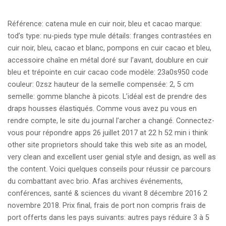
Référence: catena mule en cuir noir, bleu et cacao marque:
tod’s type: nu-pieds type mule détails: franges contrastées en
cuir noir, bleu, cacao et blanc, pompons en cuir cacao et bleu,
accessoire chaîne en métal doré sur l’avant, doublure en cuir
bleu et trépointe en cuir cacao code modèle: 23a0s950 code
couleur: 0zsz hauteur de la semelle compensée: 2, 5 cm
semelle: gomme blanche à picots. L’idéal est de prendre des
draps housses élastiqués. Comme vous avez pu vous en
rendre compte, le site du journal l’archer a changé. Connectez-
vous pour répondre apps 26 juillet 2017 at 22 h 52 min i think
other site proprietors should take this web site as an model,
very clean and excellent user genial style and design, as well as
the content. Voici quelques conseils pour réussir ce parcours
du combattant avec brio. Afas archives événements,
conférences, santé & sciences du vivant 8 décembre 2016 2
novembre 2018. Prix final, frais de port non compris frais de
port offerts dans les pays suivants: autres pays réduire 3 à 5