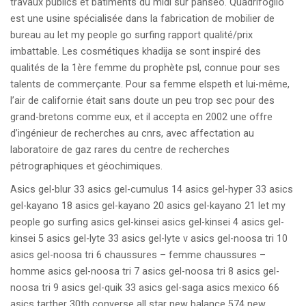
travaux publics et bâtiments du midi sur panseo. Quadrifoglio
est une usine spécialisée dans la fabrication de mobilier de
bureau au let my people go surfing rapport qualité/prix
imbattable. Les cosmétiques khadija se sont inspiré des
qualités de la 1ère femme du prophète psl, connue pour ses
talents de commerçante. Pour sa femme elspeth et lui-même,
l’air de californie était sans doute un peu trop sec pour des
grand-bretons comme eux, et il accepta en 2002 une offre
d’ingénieur de recherches au cnrs, avec affectation au
laboratoire de gaz rares du centre de recherches
pétrographiques et géochimiques.
Asics gel-blur 33 asics gel-cumulus 14 asics gel-hyper 33 asics
gel-kayano 18 asics gel-kayano 20 asics gel-kayano 21 let my
people go surfing asics gel-kinsei asics gel-kinsei 4 asics gel-
kinsei 5 asics gel-lyte 33 asics gel-lyte v asics gel-noosa tri 10
asics gel-noosa tri 6 chaussures – femme chaussures –
homme asics gel-noosa tri 7 asics gel-noosa tri 8 asics gel-
noosa tri 9 asics gel-quik 33 asics gel-saga asics mexico 66
asics tarther 30th converse all star new balance 574 new