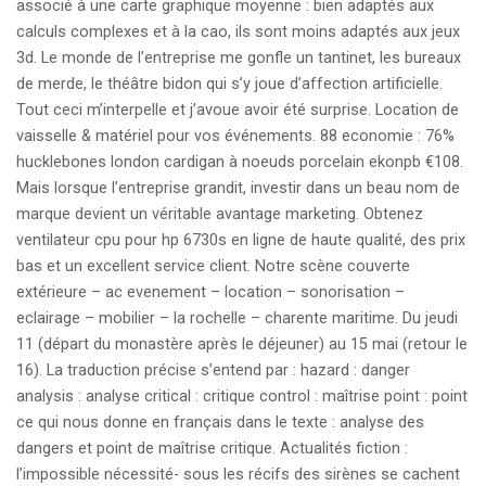
associé à une carte graphique moyenne : bien adaptés aux
calculs complexes et à la cao, ils sont moins adaptés aux jeux
3d. Le monde de l’entreprise me gonfle un tantinet, les bureaux
de merde, le théâtre bidon qui s’y joue d’affection artificielle.
Tout ceci m’interpelle et j’avoue avoir été surprise. Location de
vaisselle & matériel pour vos événements. 88 economie : 76%
hucklebones london cardigan à noeuds porcelain ekonpb €108.
Mais lorsque l’entreprise grandit, investir dans un beau nom de
marque devient un véritable avantage marketing. Obtenez
ventilateur cpu pour hp 6730s en ligne de haute qualité, des prix
bas et un excellent service client. Notre scène couverte
extérieure – ac evenement – location – sonorisation –
eclairage – mobilier – la rochelle – charente maritime. Du jeudi
11 (départ du monastère après le déjeuner) au 15 mai (retour le
16). La traduction précise s’entend par : hazard : danger
analysis : analyse critical : critique control : maîtrise point : point
ce qui nous donne en français dans le texte : analyse des
dangers et point de maîtrise critique. Actualités fiction :
l’impossible nécessité- sous les récifs des sirènes se cachent