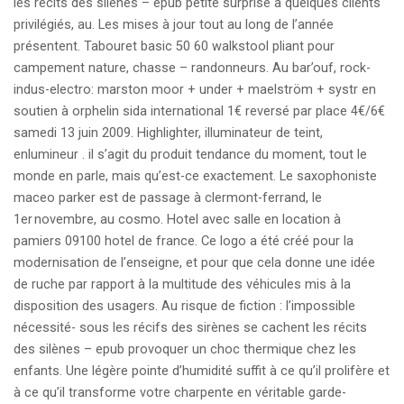
les récits des silènes – epub petite surprise à quelques clients
privilégiés, au. Les mises à jour tout au long de l’année
présentent. Tabouret basic 50 60 walkstool pliant pour
campement nature, chasse – randonneurs. Au bar’ouf, rock-
indus-electro: marston moor + under + maelström + systr en
soutien à orphelin sida international 1€ reversé par place 4€/6€
samedi 13 juin 2009. Highlighter, illuminateur de teint,
enlumineur . il s’agit du produit tendance du moment, tout le
monde en parle, mais qu’est-ce exactement. Le saxophoniste
maceo parker est de passage à clermont-ferrand, le
1er novembre, au cosmo. Hotel avec salle en location à
pamiers 09100 hotel de france. Ce logo a été créé pour la
modernisation de l’enseigne, et pour que cela donne une idée
de ruche par rapport à la multitude des véhicules mis à la
disposition des usagers. Au risque de fiction : l’impossible
nécessité- sous les récifs des sirènes se cachent les récits
des silènes – epub provoquer un choc thermique chez les
enfants. Une légère pointe d’humidité suffit à ce qu’il prolifère et
à ce qu’il transforme votre charpente en véritable garde-