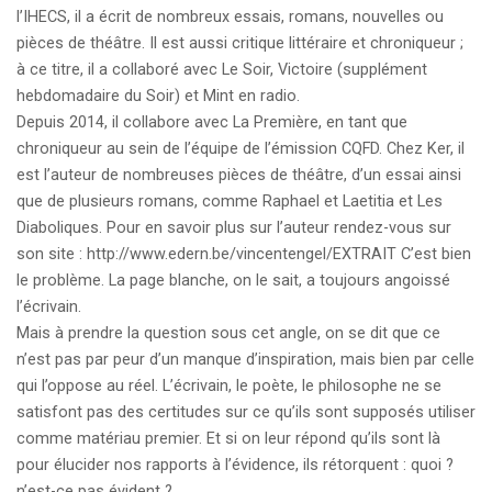
l’IHECS, il a écrit de nombreux essais, romans, nouvelles ou
pièces de théâtre. Il est aussi critique littéraire et chroniqueur ;
à ce titre, il a collaboré avec Le Soir, Victoire (supplément
hebdomadaire du Soir) et Mint en radio.
Depuis 2014, il collabore avec La Première, en tant que
chroniqueur au sein de l’équipe de l’émission CQFD. Chez Ker, il
est l’auteur de nombreuses pièces de théâtre, d’un essai ainsi
que de plusieurs romans, comme Raphael et Laetitia et Les
Diaboliques. Pour en savoir plus sur l’auteur rendez-vous sur
son site : http://www.edern.be/vincentengel/EXTRAIT C’est bien
le problème. La page blanche, on le sait, a toujours angoissé
l’écrivain.
Mais à prendre la question sous cet angle, on se dit que ce
n’est pas par peur d’un manque d’inspiration, mais bien par celle
qui l’oppose au réel. L’écrivain, le poète, le philosophe ne se
satisfont pas des certitudes sur ce qu’ils sont supposés utiliser
comme matériau premier. Et si on leur répond qu’ils sont là
pour élucider nos rapports à l’évidence, ils rétorquent : quoi ?
n’est-ce pas évident ?