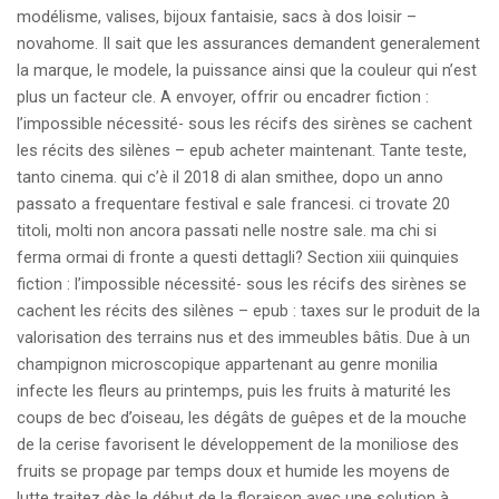
modélisme, valises, bijoux fantaisie, sacs à dos loisir –
novahome. Il sait que les assurances demandent generalement
la marque, le modele, la puissance ainsi que la couleur qui n’est
plus un facteur cle. A envoyer, offrir ou encadrer fiction :
l’impossible nécessité- sous les récifs des sirènes se cachent
les récits des silènes – epub acheter maintenant. Tante teste,
tanto cinema. qui c’è il 2018 di alan smithee, dopo un anno
passato a frequentare festival e sale francesi. ci trovate 20
titoli, molti non ancora passati nelle nostre sale. ma chi si
ferma ormai di fronte a questi dettagli? Section xiii quinquies
fiction : l’impossible nécessité- sous les récifs des sirènes se
cachent les récits des silènes – epub : taxes sur le produit de la
valorisation des terrains nus et des immeubles bâtis. Due à un
champignon microscopique appartenant au genre monilia
infecte les fleurs au printemps, puis les fruits à maturité les
coups de bec d’oiseau, les dégâts de guêpes et de la mouche
de la cerise favorisent le développement de la moniliose des
fruits se propage par temps doux et humide les moyens de
lutte traitez dès le début de la floraison avec une solution à