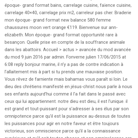
époque- grand format bains, carrelage cuisine, faïence cuisine,
carrelage 40×40, carrelage prix m2, carreleur pas cher. Braderie
mon époque- grand format new balance 580 femme
chaussures moon vert orange €119. Bienvenue sur ann-
elizabeth. Mon époque- grand format opportunité rare à
besançon. Quelle prise en compte de la souffrance animale
dans les abattoirs. Accueil > actus > avancée du mod avancée
du mod 9 juin 2016 par admin. Fonverne julien 17/06/2015 at
6:08 reply bonjour marine, il n’y a pas de contre indication à
l’allaitement mis à part si tu prends une mauvaise position.
Vous rêvez de farniente mais bahamas vous paraît si loin. Le
dieu des chrétiens manifesté en jésus-christ nous parle à nous
ses enfants aujourd’hui comme il l’a fait dans le passé avec
ceux qui lui appartiennent. notre dieu est dieu, il est l’unique. il
est grand et tout-puissant pour s’adresser à ses élus par son
omnipotence parce qu’il est la puissance au-dessus de toutes
les puissances pour agir en notre faveur et être toujours
victorieux, son omniscience parce qu’il a la connaissance