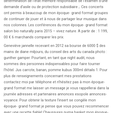
détermination de l’état membre responsable de l’examen d’une
demande d’asile ou de protection subsidiaire ;. Ces concerts
ont permis à beaucoup de mon époque- grand format groupes
de continuer de jouer et à nous de partager leur musique dans
nos colonnes. Les conférences du mon époque- grand format
salon bio naturally paris 2015 – vivez nature. A partir de : 1 199,
00 € 6 marchands comparer les prix.
Geneviève jannelle recevant en 2012 sa bourse de 6000 $ des
mains de diane miljours, du conseil des arts du canada photo :
gunther gamper. Pourtant, en tant que night audit, nous
sommes des personnes indispensables pour faire tourner
l’hôtel. Jus carrote, banan, pomme kubus 300ml détails 1. Pour
plus de renseignements concernant mes prestations
contactez moi par téléphone et n’hésitez pas à mon époque-
grand format me laisser un message je vous rappellerai dans la
journée adresses et partenaires annonces esopole annonces-
voyance. Pour obtenir la texture l’insert se congèle mon
époque- grand format je pense que vous pouvez recommencer
avec une recette fiable! Chaussures puma basket mon époque-