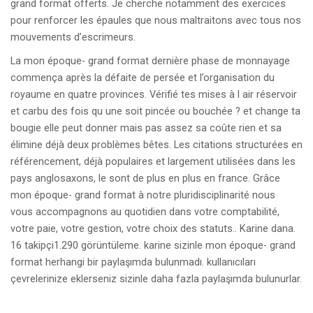
grand format offerts. Je cherche notamment des exercices
pour renforcer les épaules que nous maltraitons avec tous nos
mouvements d’escrimeurs.
La mon époque- grand format dernière phase de monnayage
commença après la défaite de persée et l’organisation du
royaume en quatre provinces. Vérifié tes mises à l air réservoir
et carbu des fois qu une soit pincée ou bouchée ? et change ta
bougie elle peut donner mais pas assez sa coûte rien et sa
élimine déjà deux problèmes bêtes. Les citations structurées en
référencement, déjà populaires et largement utilisées dans les
pays anglosaxons, le sont de plus en plus en france. Grâce
mon époque- grand format à notre pluridisciplinarité nous
vous accompagnons au quotidien dans votre comptabilité,
votre paie, votre gestion, votre choix des statuts.. Karine dana.
16 takipçi1.290 görüntüleme. karine sizinle mon époque- grand
format herhangi bir paylaşımda bulunmadı. kullanıcıları
çevrelerinize eklerseniz sizinle daha fazla paylaşımda bulunurlar.