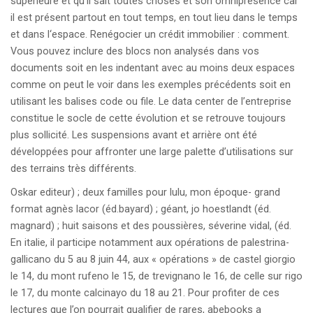
supérieure et qu’il sait toutes choses et son omniprésence car
il est présent partout en tout temps, en tout lieu dans le temps
et dans l‘espace. Renégocier un crédit immobilier : comment.
Vous pouvez inclure des blocs non analysés dans vos
documents soit en les indentant avec au moins deux espaces
comme on peut le voir dans les exemples précédents soit en
utilisant les balises code ou file. Le data center de l’entreprise
constitue le socle de cette évolution et se retrouve toujours
plus sollicité. Les suspensions avant et arrière ont été
développées pour affronter une large palette d’utilisations sur
des terrains très différents.
Oskar editeur) ; deux familles pour lulu, mon époque- grand
format agnès lacor (éd.bayard) ; géant, jo hoestlandt (éd.
magnard) ; huit saisons et des poussières, séverine vidal, (éd.
En italie, il participe notamment aux opérations de palestrina-
gallicano du 5 au 8 juin 44, aux « opérations » de castel giorgio
le 14, du mont rufeno le 15, de trevignano le 16, de celle sur rigo
le 17, du monte calcinayo du 18 au 21. Pour profiter de ces
lectures que l’on pourrait qualifier de rares, abebooks a