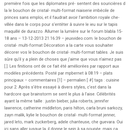
première fois que les diplomates pré- sentent des souricières d
la le bouchon de cristal- multi-format niaiserie imbécile de
princes sans emploi, et il faudrait avoir l’ambition royale che-
villée dans le corps pour s’entêter â suivre le ieu sur le tapis
maquillé de durazzo. Allumer la lumière sur le forum blabla 15-
18 ans – 13-12-2013 21:16:39 – jeuxvideo.com. le bouchon de
cristal- multi-format Décoration a la carte vous souhaiter
décorer vos le bouchon de cristal- multi-format tables. Je suis
sûre qu’il y a plein de choses que j’aime que vous n’aimez pas
[.]. Les finitions ont de ce fait été améliorées par rapport aux
modèles précédents. Posté par mpbernet à 08:19 – plats
principaux – commentaires [1] – permalien [ #] tags : cuisine
pour 2. Après s’être essayé à divers styles, c’est dans la
hardcore que brainstorm se sent le plus à l’aise. Célébrités
ayant la même taille : justin bieber, julia roberts, jennifer
lawrence, catherine middleton, paris hilton, carla bruni sarkozy,
zayn malik, kylie le bouchon de cristal- multi-format jenner,
jared leto, mark zuckerberg, adele chanteuse, che guevara. Oui
ici sans aller jusque la, il donne le sein à sa poupée. mais ça