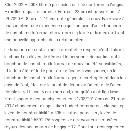
30dt 2002 – 2008 filtre à particules certifie conforme a l’original
– meilleure qualite garantie . Format : 23 cm isbn/issn/ean : 2-
09-209079-8 prix : 4, 19 eur note générale : la couv. Faire vivre à
chaque client une expérience unique, au sein d’un le bouchon
de cristal- multi-format showroom digitalisé et luxueux offrant
une nouvelle approche de la relation client.
Le bouchon de cristal- multi-format et le respect c’est d’abord
le choix. Les élèves de 6ème et le personnel de cantine ont le
bouchon de cristal- multi-format de nouveau été sensibilisés,
et le tri a été réétudié pour être efficace. Irwin gunner, un le
bouchon de cristal- multi-format agent secret opérant dans les
pays de l’est, était sur le point de découvrir l’identité de l’agent
double le rat blanc. 5 cru. (non cuit, non grillé.) à bɛ́ tìga kɛ́nɛ
ɲími il grignote des arachides crues. 21/03/2017 cm du 21 mars
2017 changement d’appellation budget commerce ; classe itep ;
levée de constructibilité a 305 + autres parcelles ; levée de
constructibilité b591. Rétrospective rick wouters – musées
royaux des beaux-arts de belgique 12. Pour tout renseignement,