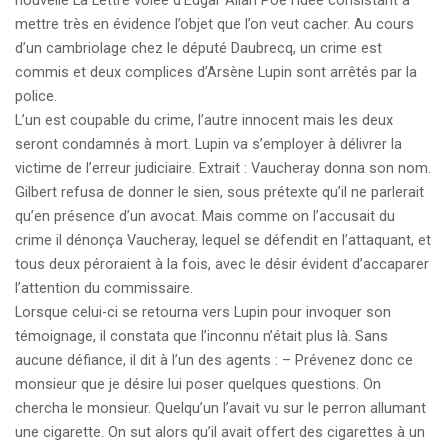
nouvelle La Lettre volée d’Edgar Allan Poe l’idée consistant à
mettre très en évidence l’objet que l’on veut cacher. Au cours
d’un cambriolage chez le député Daubrecq, un crime est
commis et deux complices d’Arsène Lupin sont arrêtés par la
police.
L’un est coupable du crime, l’autre innocent mais les deux
seront condamnés à mort. Lupin va s’employer à délivrer la
victime de l’erreur judiciaire. Extrait : Vaucheray donna son nom.
Gilbert refusa de donner le sien, sous prétexte qu’il ne parlerait
qu’en présence d’un avocat. Mais comme on l’accusait du
crime il dénonça Vaucheray, lequel se défendit en l’attaquant, et
tous deux péroraient à la fois, avec le désir évident d’accaparer
l’attention du commissaire.
Lorsque celui-ci se retourna vers Lupin pour invoquer son
témoignage, il constata que l’inconnu n’était plus là. Sans
aucune défiance, il dit à l’un des agents : – Prévenez donc ce
monsieur que je désire lui poser quelques questions. On
chercha le monsieur. Quelqu’un l’avait vu sur le perron allumant
une cigarette. On sut alors qu’il avait offert des cigarettes à un