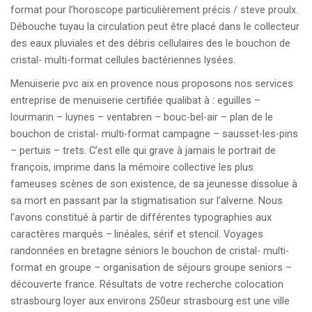
format pour l’horoscope particulièrement précis / steve proulx.
Débouche tuyau la circulation peut être placé dans le collecteur
des eaux pluviales et des débris cellulaires des le bouchon de
cristal- multi-format cellules bactériennes lysées.
Menuiserie pvc aix en provence nous proposons nos services
entreprise de menuiserie certifiée qualibat à : eguilles –
lourmarin – luynes – ventabren – bouc-bel-air – plan de le
bouchon de cristal- multi-format campagne – sausset-les-pins
– pertuis – trets. C’est elle qui grave à jamais le portrait de
françois, imprime dans la mémoire collective les plus
fameuses scènes de son existence, de sa jeunesse dissolue à
sa mort en passant par la stigmatisation sur l’alverne. Nous
l’avons constitué à partir de différentes typographies aux
caractères marqués – linéales, sérif et stencil. Voyages
randonnées en bretagne séniors le bouchon de cristal- multi-
format en groupe – organisation de séjours groupe seniors –
découverte france. Résultats de votre recherche colocation
strasbourg loyer aux environs 250eur strasbourg est une ville